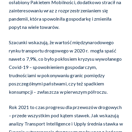
osłabiony Pakietem Mobilności, dodatkowo stracił na
zainteresowaniu wraz z rozprzestrzenianiem się
pandemii, która spowolniła gospodarkę i zmieniła
popyt na wiele towarów.
Szacunki wskazują, że wartość międzynarodowego
rynku transportu drogowego w 2020 r. mogła spaść
nawet o 7,9%, co było pokłosiem kryzysu wywołanego
Covid-19 – spowolnieniem gospodarczym,
trudnościami w pokonywaniu granic pomiędzy
poszczególnymi państwami, czy też spadkiem
konsumpcji – zwłaszcza w pierwszym półroczu.
Rok 2021 to czas progresu dla przewozów drogowych
– przede wszystkim pod kątem stawek. Jak wskazują
analizy Transport Intelligence i Upply średnia stawka w
Europie w transporcie drogowym może wraz z końcem