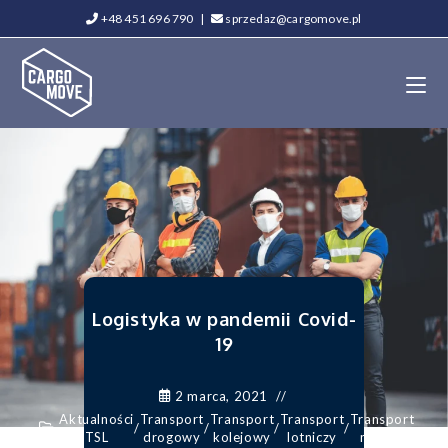
+48 451 696 790
|
sprzedaz@cargomove.pl
Logistyka w pandemii Covid-
19
2 marca, 2021
Aktualności
Transport
Transport
Transport
Transport
/
/
/
/
TSL
drogowy
kolejowy
lotniczy
morski