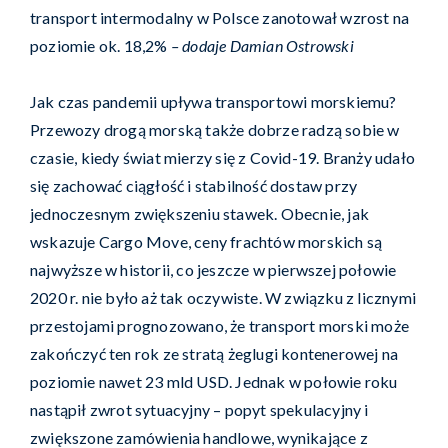
transport intermodalny w Polsce zanotował wzrost na
poziomie ok. 18,2%
– dodaje
Damian Ostrowski
Jak czas pandemii upływa transportowi morskiemu?
Przewozy
drogą morską
także dobrze radzą sobie w
czasie, kiedy świat mierzy się z Covid-19. Branży udało
się zachować ciągłość i stabilność dostaw przy
jednoczesnym zwiększeniu stawek. Obecnie, jak
wskazuje
Cargo Move
, ceny frachtów morskich są
najwyższe w historii, co jeszcze w pierwszej połowie
2020 r. nie było aż tak oczywiste. W związku z licznymi
przestojami prognozowano, że transport morski może
zakończyć ten rok ze stratą żeglugi kontenerowej na
poziomie nawet 23 mld USD
. Jednak w połowie roku
nastąpił zwrot sytuacyjny – popyt spekulacyjny i
zwiększone zamówienia handlowe, wynikające z