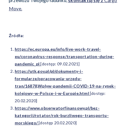
przewozu Twojego ładunku,
skontaktuj się z
Cargo
Move.
Źródła:
https://ec.europa.eu/info/live-work-travel-
eu/coronavirus-response/transportation-during-
pandemic_pl
[dostęp: 09.02.2021]
https://utk.gov.pl/pl/dokumenty-i-
formularze/opracowania-urzedu-
tran/16878,Wplyw-pandemii-COVID-19-na-rynek-
kolejowy-w-Polsce-i-w-Europie.html
[dostęp:
20.02.2020]
https://www.obserwatorfinansowy.pl/bez-
kategorii/rotator/rok-burzliwego-transportu-
morskiego/
[dostęp 20.02.2020]