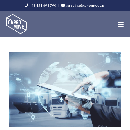
+48 451 696 790
|
sprzedaz@cargomove.pl