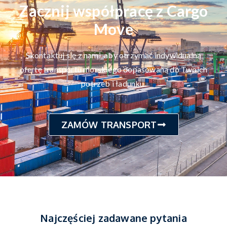
Zacznij współpracę z Cargo
Move
Skontaktuj się z nami, aby otrzymać indywidualną
ofertę transportu morskiego dopasowaną do Twoich
potrzeb i ładunku.
ZAMÓW TRANSPORT
Najczęściej zadawane pytania