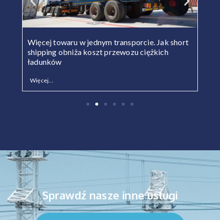
Więcej towaru w jednym transporcie. Jak short
Św
shipping obniża koszt przewozu ciężkich
op
ładunków
Więcej...
Wi
Sprawdź nasze inne usługi