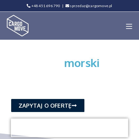
+48 451 696 790
|
sprzedaz@cargomove.pl
Transport
morski
Globalna logistyka kontenerowa -
bezpiecznie i na czas
ZAPYTAJ O OFERTĘ
Wycena frachtu | Śledzenie
kontenera | Rozkład rejsów