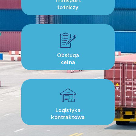
Transport
lotniczy
Obsługa
celna
Logistyka
kontraktowa