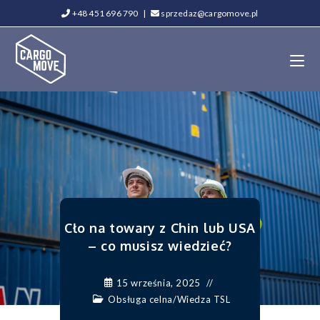
+48 451 696 790
|
sprzedaz@cargomove.pl
Cło na towary z Chin lub USA
– co musisz wiedzieć?
15 września, 2025
Obsługa celna
/
Wiedza TSL