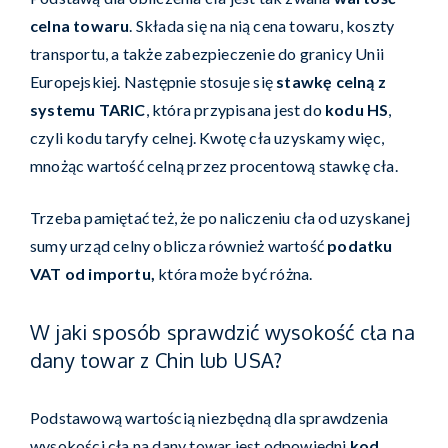
celna towaru
. Składa się na nią cena towaru, koszty
transportu, a także zabezpieczenie do granicy Unii
Europejskiej. Następnie stosuje się
stawkę celną z
systemu TARIC
, która przypisana jest do
kodu HS
,
czyli kodu taryfy celnej. Kwotę cła uzyskamy więc,
mnożąc wartość celną przez procentową stawkę cła.
Trzeba pamiętać też, że po naliczeniu cła od uzyskanej
sumy urząd celny oblicza również wartość
podatku
VAT od importu,
która może być różna.
W jaki sposób sprawdzić wysokość cła na
dany towar z Chin lub USA?
Podstawową wartością niezbędną dla sprawdzenia
wysokości cła na dany towar jest odpowiedni
kod