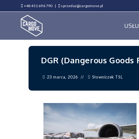
+48 451 696 790
|
sprzedaz@cargomove.pl
USŁU
DGR (Dangerous Goods R
23 marca, 2026
Słowniczek TSL