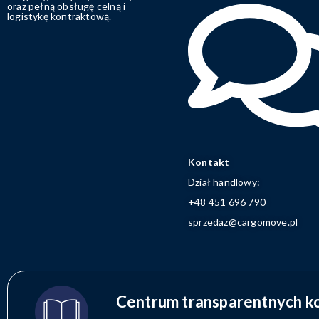
oraz pełną obsługę celną i
logistykę kontraktową.
Kontakt
Dział handlowy:
+48 451 696 790
sprzedaz@cargomove.pl
Centrum transparentnych k