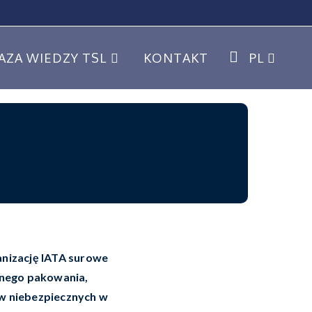
AZA WIEDZY TSL
KONTAKT
PL
anizację IATA surowe
znego pakowania,
w niebezpiecznych w