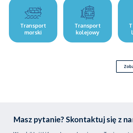
Transport
Transport
T
morski
kolejowy
Zoba
Masz pytanie? Skontaktuj się z n