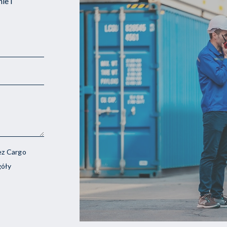
ie i
ez Cargo
góły