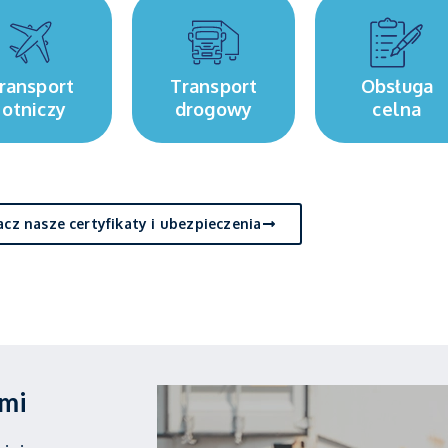
ransport
Transport
Obsługa
lotniczy
drogowy
celna
cz nasze certyfikaty i ubezpieczenia
ami