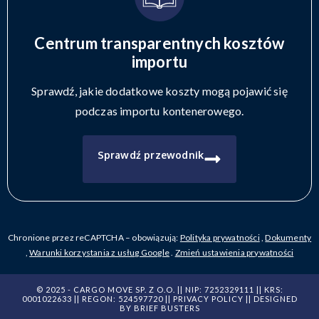
Centrum transparentnych kosztów
importu
Sprawdź, jakie dodatkowe koszty mogą pojawić się
podczas importu kontenerowego.
Sprawdź przewodnik
Chronione przez reCAPTCHA – obowiązują:
Polityka prywatności
,
Dokumenty
,
Warunki korzystania z usług Google
.
Zmień ustawienia prywatności
© 2025 - CARGO MOVE SP. Z O.O. || NIP: 7252329111 || KRS:
0001022633 || REGON: 524597720 ||
PRIVACY POLICY
|| DESIGNED
BY
BRIEF BUSTERS