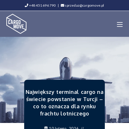
+48 451 696 790
|
sprzedaz@cargomove.pl
Największy terminal cargo na
świecie powstanie w Turcji –
co to oznacza dla rynku
frachtu lotniczego
10 lutego, 2026