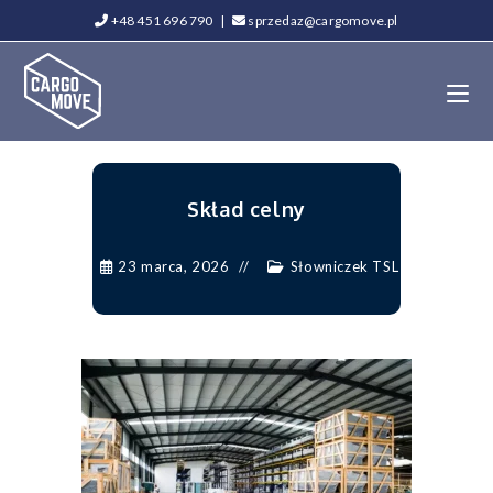
+48 451 696 790
|
sprzedaz@cargomove.pl
Skład celny
23 marca, 2026
Słowniczek TSL