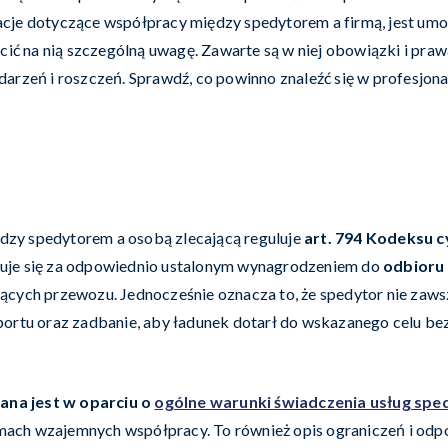
cje dotyczące współpracy między spedytorem a firmą, jest umo
ić na nią szczególną uwagę. Zawarte są w niej obowiązki i praw
rzeń i roszczeń. Sprawdź, co powinno znaleźć się w profesjona
zy spedytorem a osobą zlecającą reguluje
art. 794 Kodeksu 
uje się za odpowiednio ustalonym wynagrodzeniem do
odbioru 
ących przewozu. Jednocześnie oznacza to, że spedytor nie zaw
rtu oraz zadbanie, aby ładunek dotarł do wskazanego celu bezp
ana jest w oparciu o
ogólne warunki świadczenia usług spe
amach wzajemnych współpracy. To również opis ograniczeń i odpo