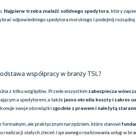
o.
Najpierw trzeba znaleźć solidnego spedytora
, który zape
wybrać odpowiedniego spedytora morskiego i podejmij rozsądną 
podstawa współpracy w branży TSL?
żna z kilku względów. Przede wszystkim
zabezpiecza wówczas
ającym a spedytorem, a także
jasno określa koszty i zakres u
wykonuje swoje obowiązki
zgodnie z prawem i należytą starann
formalnym, ale praktycznym narzędziem, które stanowi
fundam
u realizacji stałych zleceń i sprawnego realizowania usług w b