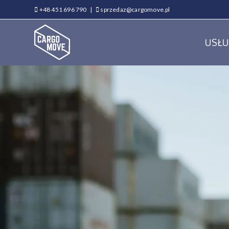
+48 451 696 790
|
sprzedaz@cargomove.pl
USŁU