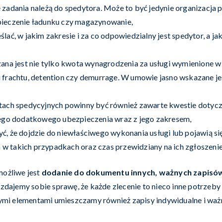
 zadania należą do spedytora. Może to być jedynie organizacja 
zpieczenie ładunku czy magazynowanie,
lać, w jakim zakresie i za co odpowiedzialny jest spedytor, a ja
na jest nie tylko kwota wynagrodzenia za usługi wymienione w
 frachtu, detention czy demurrage. W umowie jasno wskazane jes
ach spedycyjnych powinny być również zawarte kwestie dotyc
ego dodatkowego ubezpieczenia wraz z jego zakresem,
yć, że dojdzie do niewłaściwego wykonania usługi lub pojawią 
w takich przypadkach oraz czas przewidziany na ich zgłoszeni
możliwe jest
dodanie do dokumentu innych, ważnych zapisó
jemy sobie sprawę, że każde zlecenie to nieco inne potrzeby i
i elementami umieszczamy również zapisy indywidualne i ważne