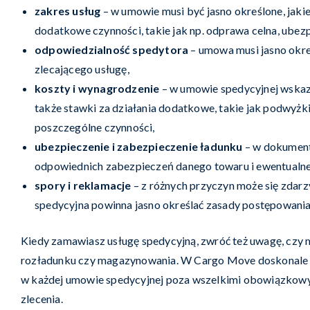
zakres usług
– w umowie musi być jasno określone, jakie
dodatkowe czynności, takie jak np. odprawa celna, ube
odpowiedzialność spedytora
– umowa musi jasno okreś
zlecającego usługę,
koszty i wynagrodzenie
– w umowie spedycyjnej wskaza
także stawki za działania dodatkowe, takie jak podwyżki
poszczególne czynności,
ubezpieczenie i zabezpieczenie ładunku
– w dokument
odpowiednich zabezpieczeń danego towaru i ewentualn
spory i reklamacje
– z różnych przyczyn może się zdarz
spedycyjna powinna jasno określać zasady postępowania 
Kiedy zamawiasz usługę spedycyjną, zwróć też uwagę, czy 
rozładunku czy magazynowania. W Cargo Move doskonale zda
w każdej umowie spedycyjnej poza wszelkimi obowiązkowym
zlecenia.