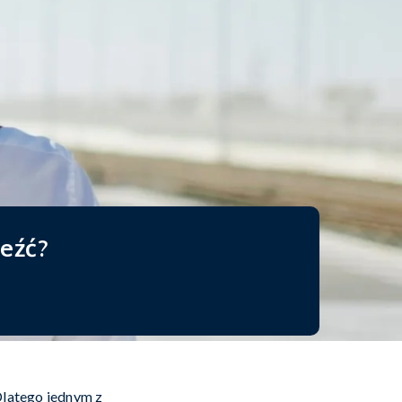
leźć?
Dlatego jednym z