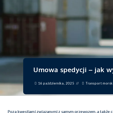
Umowa spedycji – jak wy
16 października, 2025
Transport morsk
Poza kwestiami związanymi z samym przewozem, a także cen