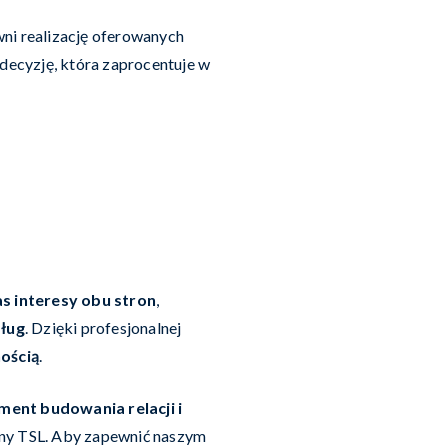
wni realizację oferowanych
decyzję, która zaprocentuje w
 interesy obu stron
,
sług
. Dzięki profesjonalnej
ością
.
ent budowania relacji i
rany TSL. Aby zapewnić naszym